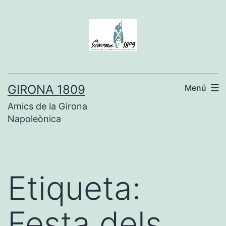
Vés
al
contingut
GIRONA 1809
Menú
Amics de la Girona
Napoleònica
Etiqueta:
Festa dels