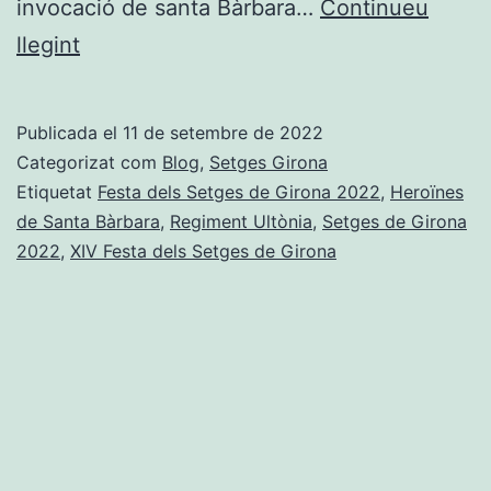
invocació de santa Bàrbara…
Continueu
XIV
llegint
Festa
dels
Publicada el
11 de setembre de 2022
Setges
Categorizat com
Blog
,
Setges Girona
de
Etiquetat
Festa dels Setges de Girona 2022
,
Heroïnes
de Santa Bàrbara
,
Regiment Ultònia
,
Setges de Girona
Girona
2022
,
XIV Festa dels Setges de Girona