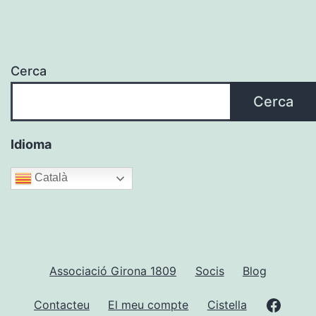
Cerca
Cerca
Idioma
Català
Associació Girona 1809
Socis
Blog
Faceb
Contacteu
El meu compte
Cistella