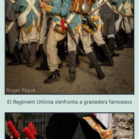
El Regiment Ultònia s’enfronta a granaders farncesos