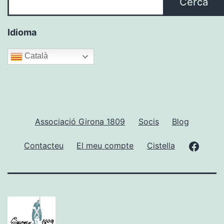
Cerca
Idioma
Català
Associació Girona 1809
Socis
Blog
Faceb
Contacteu
El meu compte
Cistella